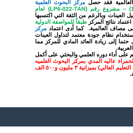
 العالمية فقد حصل
مركز البحوث العلمية
(LP6-022-TAN)
لعام
ل العينات
وبالرغم من الثقة التي اكتسبها
.
اعتماد نتائج المركز
طبقاً للمواصفة الدولية
 مصاف العالمية. كما أدى اعتماد
مركز
ستخدام نظام جودة معتمد لتداول العينات
تما إلى زيادة العائد المادي للمركز مما
لعربية.
ئم على أداء دوره العلمي والبحثي على أكمل
حمراء عاليه المدي بمركز البحوث العلميه
الدورة الرابعة عشر ممول من وحدة ادارة المشروعات بوزارة التعليم العالي) بميزانية ٣ مليون و٥٠٠ الف
.