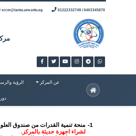
Skip
srcm@tanta.unv.edu.eg
0403345870 / 01222332749
to
content
مركز
عن المركز
الرؤية والرسا
دورا
1-
منحة تنمية القدرات من صندوق العلوم 
لشراء اجهزة حديثة بالمركز.