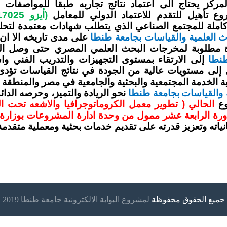
لمركز يحتاج الى اعتماد نتائج تجاربه طبقا للمواصفات
تأهيل للتقدم للاعتماد الدولي للمعامل
(أيزو 17025) – مشروع رقم
كاملة للمجتمع الصناعي الذي يتطلب شهادات معتمدة لتحلي
ث العلمية والقياسات بجامعة طنطا
على مدى تاريخه الا ان 
مطلوبة لمخرجات البحث العلمي المصري حتى وصل الى
نطا
إلى الارتقاء بمستوى التجهيزات والتدريب الفني وا
إلى مستويات عالية من الجودة في نتائج القياسات تؤدى ح
ة الخدمة المجتمعية والبحثية والجامعية في مصر والمنطقة ا
 والقياسات
بجامعة طنطا
نحو الريادة والتميز، وحرصه الدا
وع
الحالي ( تطوير معمل الكروماتوجرافيا والاشعه تحت ال
ياته وتعزيز قدرته على تقديم خدمات بحثية ومعملية متقدمة
جميع الحقوق محفوظة
لمشروع البوابة الالكترونية جامعة طنطا 2019