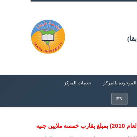
قا)
 الموجودة بالمركز
خدمات المركز
EN
(مشروع رقم 2221 لعام 2010) بمبلغ يقارب خمسة ملايين جنيه