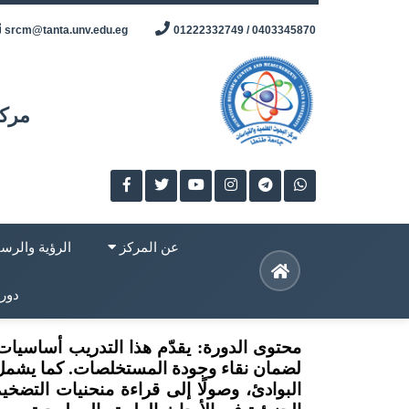
Skip
srcm@tanta.unv.edu.eg
0403345870 / 01222332749
to
content
مركز
عن المركز
الرؤية والرسا
دورا
محتوى الدورة
: يقدّم هذا التدريب أساسيا
لضمان نقاء وجودة المستخلصات. كما يشمل الت
البوادئ، وصولًا إلى قراءة منحنيات التضخ