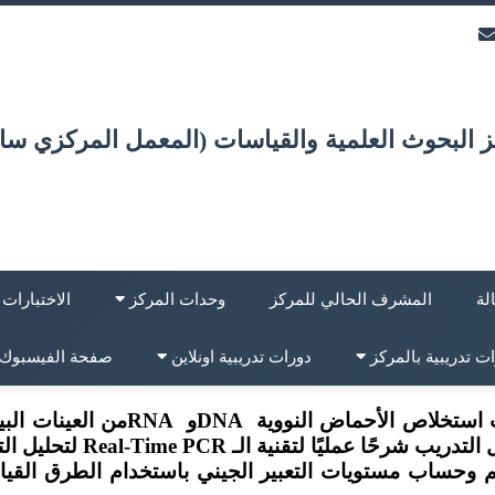
 البحوث العلمية والقياسات (المعمل المركزي ساب
لة
المشرف الحالي للمركز
وحدات المركز
الاختبارات
ت تدريبية بالمركز
دورات تدريبية اونلاين
صفحة الفيسبوك
ت استخلاص الأحماض النووية
DNA
و
RNA
من العينات الب
دريب شرحًا عمليًا لتقنية الـ
Real-Time PCR
لتحليل الت
يم وحساب مستويات التعبير الجيني باستخدام الطرق القياس