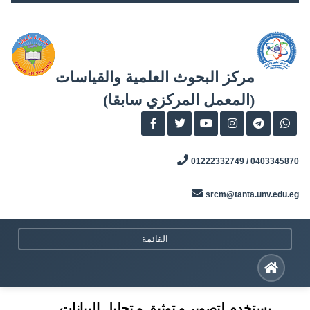
Skip
to
content
مركز البحوث العلمية والقياسات
(المعمل المركزي سابقا)
0403345870 / 01222332749
srcm@tanta.unv.edu.eg
القائمة
يستخدم لتصوير و توثيق و تحليل البيانات