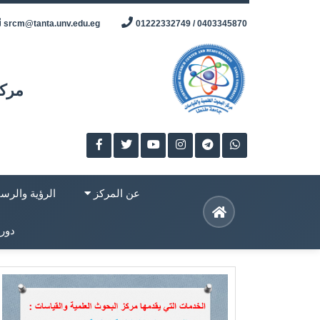
Skip
srcm@tanta.unv.edu.eg
0403345870 / 01222332749
to
content
مركز
عن المركز
الرؤية والرسا
دورا