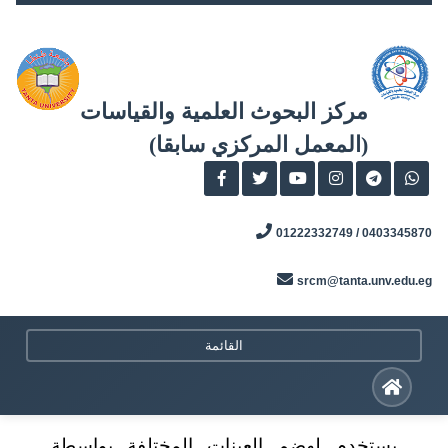
Skip
to
content
مركز البحوث العلمية والقياسات
(المعمل المركزي سابقا)
0403345870 / 01222332749
srcm@tanta.unv.edu.eg
القائمة
يستخدم لهضم العينات المختلفة بواسطة